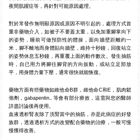
夜間肌躍症等，再針對可能原因處理。
對於常發作無明顯原因或原因不明引起的，處理方式首
重非藥物介入，如被子不要蓋太重，以免加重腳掌向下
的姿勢，睡前可做預防性的體操，面向牆壁距離約一
米，腳不離地而身體貼向牆壁，維持十秒鐘，回復站立
的姿勢休息五秒鐘，再重覆上面的動作數次。發生抽筋
時，自已用力將腳往腳背的方向扳動，或站立足部放
平，用身體力量下壓，通常很快就能恢復。
藥物方面有些藥物如維他命B群，維他命C和E，肌肉鬆
弛劑，gabapentin.. 等會有部分療效，這需與您的醫師
詳盡討論後再使用。
血液透析腎友除了洗腎當中的抽筋，亦是此病症的好發
族群，透過透析方式的改變配合藥物的治療，一般可慢
慢獲得改善。