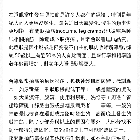
在睡眠當中發生腿抽筋是許多人都有的經驗，特別是年
紀大的人更容易發生。隨著近日天氣變化, 發生的頻率也
更明顯，夜間腿抽筋(nocturnal leg cramps)也被稱為睡
眠相關抽筋，除造成下肢疼痛，且常會影響睡眠品質。
此症狀是因小腿或足部突發不自主的肌肉收縮所導致, 據
統 50歲以上有近50％的人有此病症，且盛行率和頻率隨
著年齡而增加，對老年人睡眠影響更大。
會導致常抽筋的原因很多，包括神經肌肉病變，代謝異
常﹝如尿毒症，甲狀腺機能低下等﹞，或是體液的流失
﹝如大量流汗、腹瀉、使用利尿劑、洗腎等﹞周邊血管
循環障礙（靜脈曲張或是糖尿病患者）…等等。一般的
抽筋是比較會在運動或走路時發生的，然而晚上發生的
腿抽筋，除了少部分與以上的原因有關外，大部分找不
到什麼特別原因的。缺鈣僅僅是其中可能的原因之一。
夜間腿抽筋需要跟其他疾病作鑑別，如不寧腿症候群，