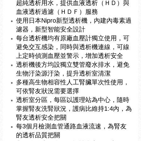
超純透析用水，
提供血液透析（ＨＤ）與
血液透析過濾（ＨＤＦ）服務
使用日本Nipro新型透析機，
內建內毒素過
濾器，新型
智能安全設計
每台透析機均有原廠血壓計獨立使用，可
避免交互感染，同時與透析機連線
，可線
上定時偵測血壓並警示，增加透析安全
透析機後方均設獨立雙管廢水排水，避免
生物汙染源汙染，提升透析室清潔
多種高生物相容性人工腎臟單次性使用，
可依腎友狀況需要選擇
透析室分區，每區以護理站為中心，隨時
掌握腎友洗腎狀況
，護病比維持1:4內，為
腎友透析安全把關
每3個月檢測血管通路血液流速
，
為腎友
的透析品質把關